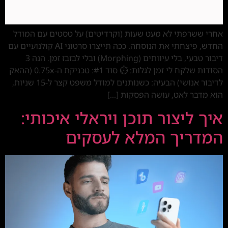
אחרי ששרפתי לא מעט שעות (וקרדיטים) על טסטים עם המודל
החדש, פיצחתי את הנוסחה. ככה תייצרו סרטוני AI קולנועיים עם
דיבור טבעי, בלי עיוותים (Morphing) ובלי לבזבז זמן. הנה 3
הסודות שלקח לי זמן לגלות: ⏱️ סוד #1: טכניקת ה-0.75x (ההאק
לדיבור אנושי) הבעיה: כשנותנים למודל משפט קצר ל-15 שניות,
הוא מדבר לאט, עושה הפסקות […]
איך ליצור תוכן ויראלי איכותי:
המדריך המלא לעסקים